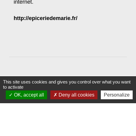
internet.
http://epiceriedemarie.fr/
This site uses cookies and gives you control over what you want
to activate
Contacts
OK, accept all
Deny all cookies
Personalize
Commune de Morsbach
Rue Nationale
57600 Morsbach - FRANCE