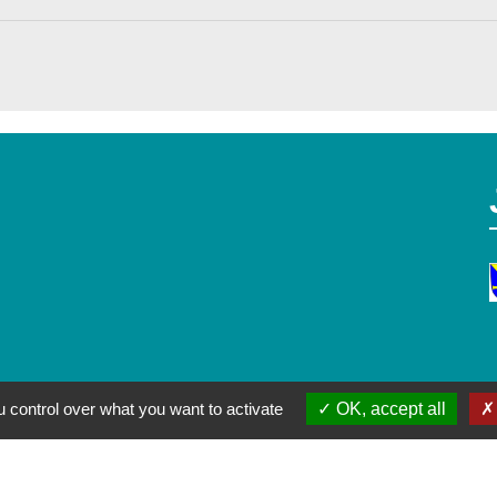
alité
-
Accessibilité
-
Plan du site
-
Gestion des cookie
 control over what you want to activate
OK, accept all