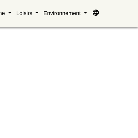
language
nne
Loisirs
Environnement