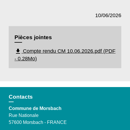
10/06/2026
Pièces jointes
file_download
Compte rendu CM 10.06.2026.pdf (PDF
- 0.28Mo)
Contacts
Commune de Morsbach
Rue Nationale
57600 Morsbach - FRANCE