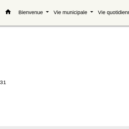
home
Bienvenue
Vie municipale
Vie quotidie
°31