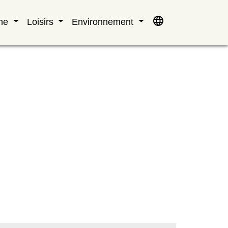
language
nne
Loisirs
Environnement