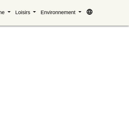
language
nne
Loisirs
Environnement