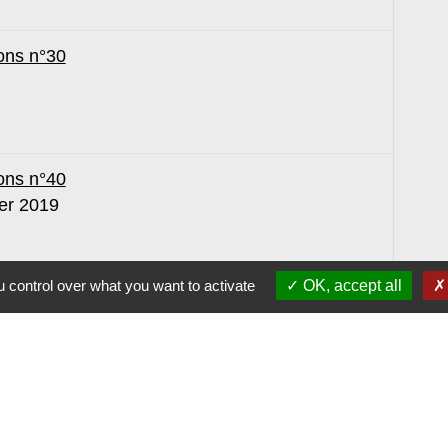
ons n°30
ons n°40
er 2019
 control over what you want to activate
OK, accept all
1
-2