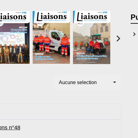
Pu
keyboard_arrow_right
Aucune selection
ons n°48