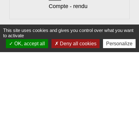
Compte - rendu
1
-
2
-3
-4
-5
-6
-7
-8
This site uses cookies and gives you control over what you want
to activate
OK, accept all
Deny all cookies
Personalize
Contacts
Commune de Morsbach
Rue Nationale
57600 Morsbach - FRANCE
Jumelages
Emmersweiler (ALLEMAGNE)