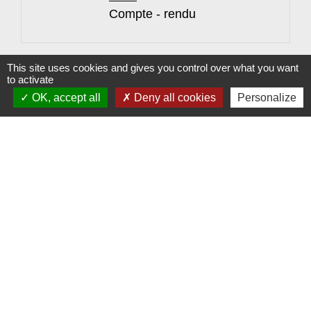
Compte - rendu
1
-2
-3
-
4
-5
-6
-7
-8
This site uses cookies and gives you control over what you want
to activate
OK, accept all
Deny all cookies
Personalize
Contacts
Commune de Morsbach
Rue Nationale
57600 Morsbach - FRANCE
Jumelages
Emmersweiler (ALLEMAGNE)